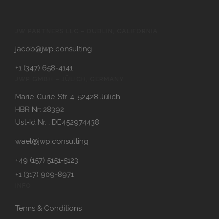
JW PARTNERS LLC – DUBLIN, CALIFORNIA
jacob@jwp.consulting
+1 (347) 658-4141
JWP GMBH – JÜLICH, GERMANY
Marie-Curie-Str. 4, 52428 Jülich
HBR Nr: 28392
Ust-Id Nr. : DE452974438
wael@jwp.consulting
+49 (157) 5151-5123
+1 (317) 909-8971
INFO
Terms & Conditions