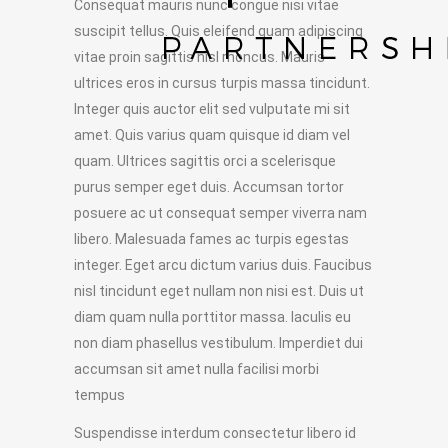
Consequat mauris nunc congue nisi vitae
suscipit tellus. Quis eleifend quam adipiscing
vitae proin sagittis nisl rhoncus. Mauris
ultrices eros in cursus turpis massa tincidunt.
Integer quis auctor elit sed vulputate mi sit
amet. Quis varius quam quisque id diam vel
quam. Ultrices sagittis orci a scelerisque
purus semper eget duis. Accumsan tortor
posuere ac ut consequat semper viverra nam
libero. Malesuada fames ac turpis egestas
integer. Eget arcu dictum varius duis. Faucibus
nisl tincidunt eget nullam non nisi est. Duis ut
diam quam nulla porttitor massa. Iaculis eu
non diam phasellus vestibulum. Imperdiet dui
accumsan sit amet nulla facilisi morbi
tempus
Suspendisse interdum consectetur libero id