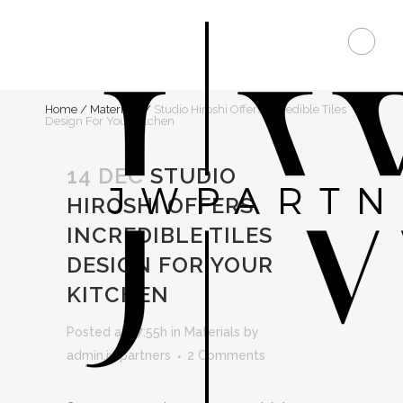
Home
/
Materials
/
Studio Hiroshi Offers Incredible Tiles
Design For Your Kitchen
14 DEC
STUDIO
HIROSHI OFFERS
INCREDIBLE TILES
DESIGN FOR YOUR
KITCHEN
Posted at 17:55h
in
Materials
by
admin.jwpartners
2 Comments