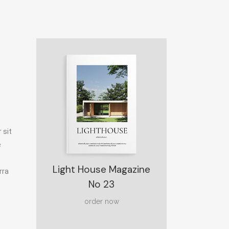
 sit
e
Light House Magazine
rra
No 23
order now