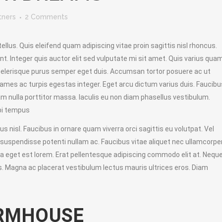
tners
2 Comments
llus. Quis eleifend quam adipiscing vitae proin sagittis nisl rhoncus.
nt. Integer quis auctor elit sed vulputate mi sit amet. Quis varius qua
 scelerisque purus semper eget duis. Accumsan tortor posuere ac ut
mes ac turpis egestas integer. Eget arcu dictum varius duis. Faucibus
am nulla porttitor massa. Iaculis eu non diam phasellus vestibulum.
rbi tempus
 nisl. Faucibus in ornare quam viverra orci sagittis eu volutpat. Vel
ra suspendisse potenti nullam ac. Faucibus vitae aliquet nec ullamcorper
na eget est lorem. Erat pellentesque adipiscing commodo elit at. Nequ
. Magna ac placerat vestibulum lectus mauris ultrices eros. Diam
ARMHOUSE