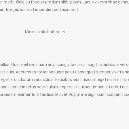
r morbi. Odio eu feugiat pretium nibh ipsum. Lacus viverra vitae cong
in. In egestas erat imperdiet sed euismod.
Minimalistic bathroom
llus. Quis eleifend quam adipiscing vitae proin sagittis nisl diam vel 
 eget duis. Accumsan tortor posuere ac ut consequat semper viverra 
Eget arcu dictum varius duis. Faucibus nisl tincidunt eget nullam nisi 
u non diam phasellus vestibulum. Imperdiet dui accumsan sit amet null
m praesent elementum facilisis leo vel. Vulputate dignissim suspendisse