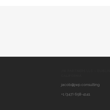
JW PARTNERS LLC – DUBLIN
CALIFORNIA
jacob@jwp.consulting
+1 (347) 658-4141