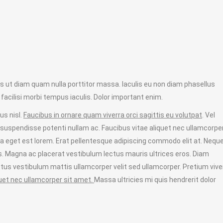
uis ut diam quam nulla porttitor massa. Iaculis eu non diam phasellus
facilisi morbi tempus iaculis. Dolor important enim.
us nisl.
Faucibus in ornare quam viverra orci sagittis eu volutpat
. Vel
ra suspendisse potenti nullam ac. Faucibus vitae aliquet nec ullamcorper
na eget est lorem. Erat pellentesque adipiscing commodo elit at. Nequ
. Magna ac placerat vestibulum lectus mauris ultrices eros. Diam
tus vestibulum mattis ullamcorper velit sed ullamcorper. Pretium vive
quet nec ullamcorper sit amet.
Massa ultricies mi quis hendrerit dolor