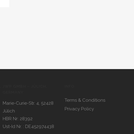
,
JWP GMBH – JÜLICH,
INFO
GERMANY
Terms & Conditions
Marie-Curie-Str. 4, 52428
Privacy Policy
Jülich
HBR Nr: 28392
Ust-Id Nr. : DE452974438