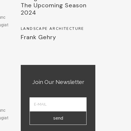
The Upcoming Season
2024
unc
ugiat
LANDSCAPE ARCHITECTURE
Frank Gehry
Join Our Newsletter
unc
send
ugiat