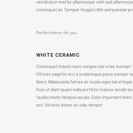
vestibulum mattis ullamcorper velit sed ullamcorpe
consequat ac. Semper feugiat nibh sed pulvinar pro
Perfect mirror for you
WHITE CERAMIC
Consequat mauris nunc congue nisi vitae suscipit te
Ultrices sagittis orci a scelerisque purus semper
libero. Malesuada fames ac turpis egestas integer. 
Duis ut diam quam nulla porttitor massa. Iaculis e
facilisi morbi tempus iaculis. Dolor important eni
est. Vel eros donec ac odio tempor