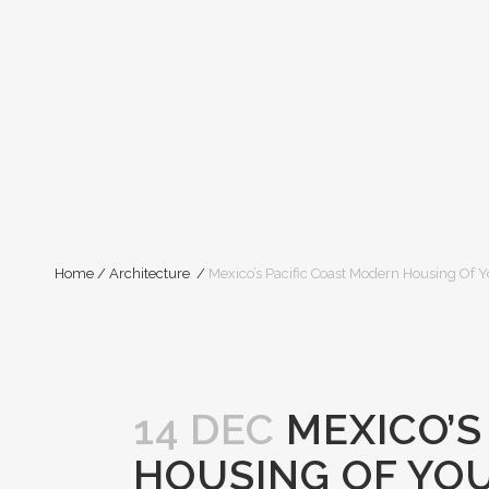
Home
/
Architecture
/
Mexico’s Pacific Coast Modern Housing Of
14 DEC
MEXICO’S
HOUSING OF YO