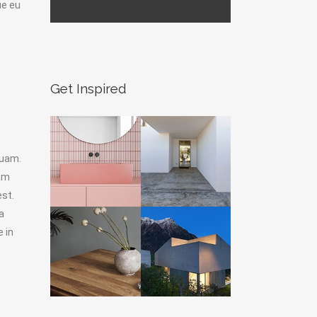
ue eu
Get Inspired
quam.
nam
est.
a
 in