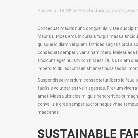
Posted at 18:07h
in
Architecture
by
admin.jwpar
Consequat mauris nunc congue nisi vitae suscipit te
Mauris ultrices eros in cursus turpis massa tincidu
quisque id diam vel quam. Ultrices sagittis orci a
consequat semper viverra nam libero. Malesuada fa
tincidunt eget nullam non nisi est. Duis ut diam qu
Imperdiet dui accumsan sit amet nulla facilisi mo
Suspendisse interdum consectetur libero id faucibus
facilisis volutpat est velit egestas. Pretium viver
amet. Massa ultricies mi quis hendrerit dolor mag
convallis a cras semper auctor neque vitae tempus
maecenas
SUSTAINABLE F