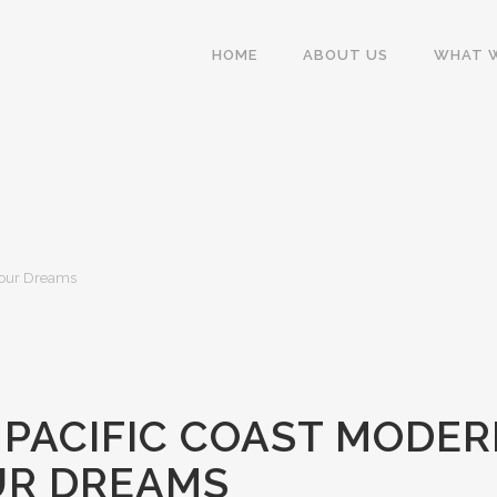
HOME
ABOUT US
WHAT 
 Your Dreams
 PACIFIC COAST MODE
UR DREAMS